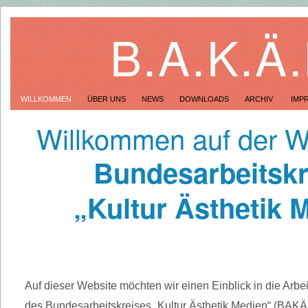
B.A.K.Ä
WILLKOMMEN
ÜBER UNS
NEWS
DOWNLOADS
ARCHIV
IMP
Willkommen auf der W
Bundesarbeitskr
„Kultur Ästhetik 
Auf dieser Website möchten wir einen Einblick in die Arbei
des Bundesarbeitskreises „Kultur Ästhetik Medien“ (BAK